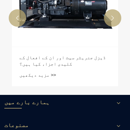


ڈ
ہمارے بارے میں
مصنوعات