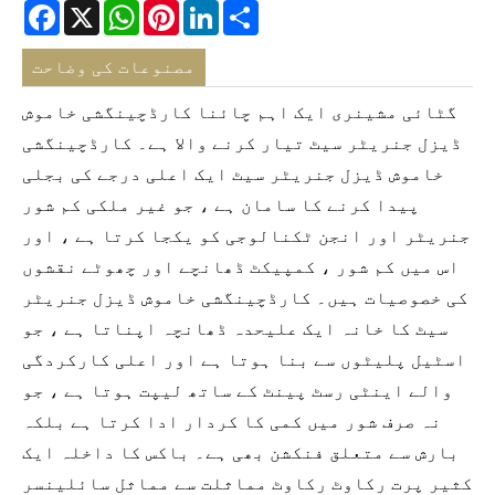
Facebook
X
WhatsApp
Pinterest
LinkedIn
Share
مصنوعات کی وضاحت
گٹائی مشینری ایک اہم چائنا کارڈچینگشی خاموش
ڈیزل جنریٹر سیٹ تیار کرنے والا ہے۔ کارڈچینگشی
خاموش ڈیزل جنریٹر سیٹ ایک اعلی درجے کی بجلی
پیدا کرنے کا سامان ہے ، جو غیر ملکی کم شور
جنریٹر اور انجن ٹکنالوجی کو یکجا کرتا ہے ، اور
اس میں کم شور ، کمپیکٹ ڈھانچے اور چھوٹے نقشوں
کی خصوصیات ہیں۔ کارڈچینگشی خاموش ڈیزل جنریٹر
سیٹ کا خانہ ایک علیحدہ ڈھانچہ اپناتا ہے ، جو
اسٹیل پلیٹوں سے بنا ہوتا ہے اور اعلی کارکردگی
والے اینٹی رسٹ پینٹ کے ساتھ لیپت ہوتا ہے ، جو
نہ صرف شور میں کمی کا کردار ادا کرتا ہے بلکہ
بارش سے متعلق فنکشن بھی ہے۔ باکس کا داخلہ ایک
کثیر پرت رکاوٹ رکاوٹ مماثلت سے مماثل سائلینسر