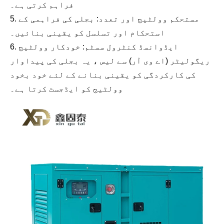
فراہم کرتی ہے۔
5. مستحکم وولٹیج اور تعدد: بجلی کی فراہمی کے
استحکام اور تسلسل کو یقینی بنائیں۔
6. ایڈوانسڈ کنٹرول سسٹم: خودکار وولٹیج
ریگولیٹر (اے وی آر) سے لیس ، یہ بجلی کی پیداوار
کی کارکردگی کو یقینی بنانے کے لئے خود بخود
وولٹیج کو ایڈجسٹ کرتا ہے۔