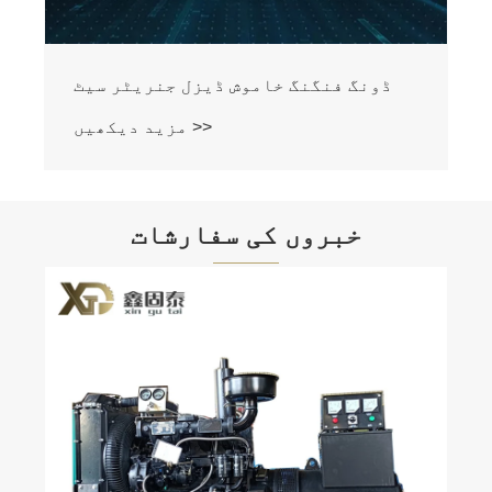
ڈونگ
خبروں کی سفارشات
ڈیزل جنریٹر سیٹ اور پٹرول جنریٹر
سیٹ میں کیا فرق ہے؟
مزید دیکھیں >>