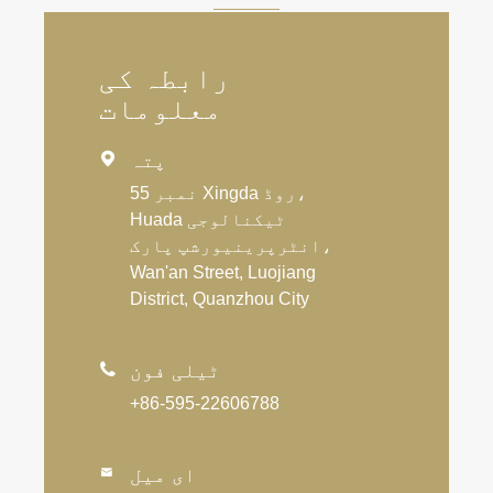
رابطہ کی
معلومات
پتہ

نمبر 55 Xingda روڈ،
Huada ٹیکنالوجی
انٹرپرینیورشپ پارک،
Wan'an Street, Luojiang
District, Quanzhou City
ٹیلی فون

+86-595-22606788
ای میل
