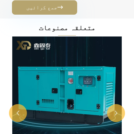

جمع کرائیں
متعلقہ مصنوعات
یوچائی ڈیزل جنریٹر سیٹ
مزید دیکھیں >>

